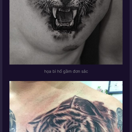
họa bì hổ gầm đơn sắc