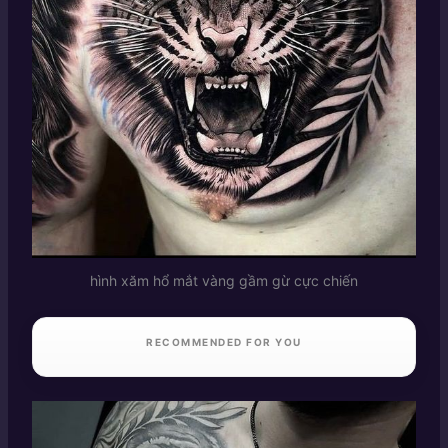
hình xăm hổ mắt vàng gầm gừ cực chiến
RECOMMENDED FOR YOU