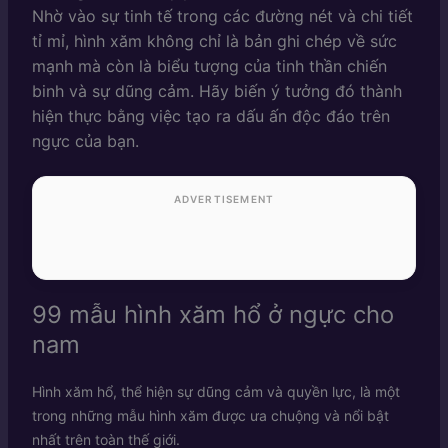
Nhờ vào sự tinh tế trong các đường nét và chi tiết
tỉ mỉ, hình xăm không chỉ là bản ghi chép về sức
mạnh mà còn là biểu tượng của tinh thần chiến
binh và sự dũng cảm. Hãy biến ý tưởng đó thành
hiện thực bằng việc tạo ra dấu ấn độc đáo trên
ngực của bạn.
ADVERTISEMENT
99 mẫu hình xăm hổ ở ngực cho
nam
Hình xăm hổ, thể hiện sự dũng cảm và quyền lực, là một
trong những mẫu hình xăm được ưa chuộng và nổi bật
nhất trên toàn thế giới.