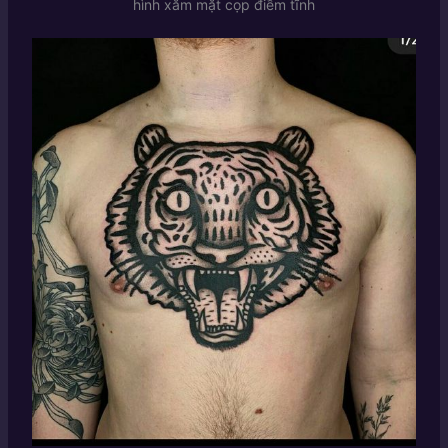
hình xăm mặt cọp điềm tĩnh