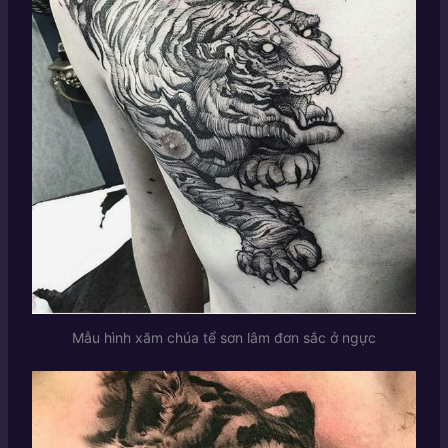
Mẫu hình xăm chúa tể sơn lâm đơn sắc ở ngực