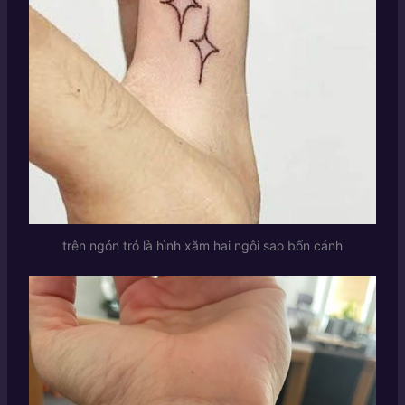
trên ngón trỏ là hình xăm hai ngôi sao bốn cánh