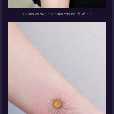
tạo nên vẻ đẹp nhã nhặn cho người sở hữu