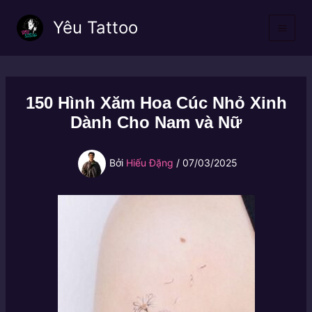
Nhảy
Yêu Tattoo
tới
nội
dung
150 Hình Xăm Hoa Cúc Nhỏ Xinh
Dành Cho Nam và Nữ
Bởi
Hiếu Đặng
/
07/03/2025