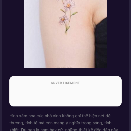
ADVERTISEMENT
Hình xăm hoa cúc nhỏ xinh không chỉ thể hiện nét dễ
thương, tinh tế mà còn mang ý nghĩa trong sáng, tinh
khiết. Dù bạn là nam hay nữ, những thiết kế độc đáo này