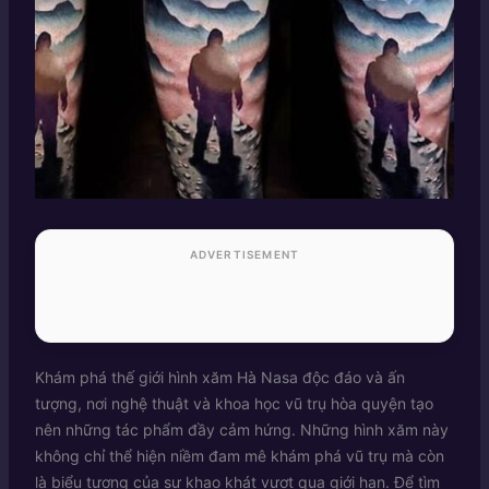
ADVERTISEMENT
Khám phá thế giới hình xăm Hà Nasa độc đáo và ấn
tượng, nơi nghệ thuật và khoa học vũ trụ hòa quyện tạo
nên những tác phẩm đầy cảm hứng. Những hình xăm này
không chỉ thể hiện niềm đam mê khám phá vũ trụ mà còn
là biểu tượng của sự khao khát vượt qua giới hạn. Để tìm