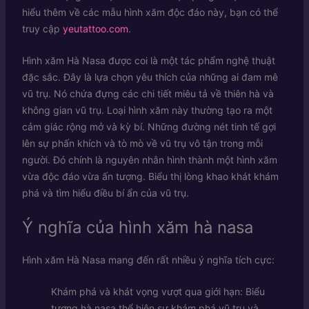
hiểu thêm về các mẫu hình xăm độc đáo này, bạn có thể
truy cập
yeutattoo.com
.
Hình xăm Hà Nasa được coi là một tác phẩm nghệ thuật
đặc sắc. Đây là lựa chọn yêu thích của những ai đam mê
vũ trụ. Nó chứa đựng các chi tiết miêu tả về thiên hà và
không gian vũ trụ. Loại hình xăm này thường tạo ra một
cảm giác rộng mở và kỳ bí. Những đường nét tinh tế gợi
lên sự phấn khích và tò mò về vũ trụ vô tận trong mỗi
người. Đó chính là nguyên nhân hình thành một hình xăm
vừa độc đáo vừa ấn tượng. Biểu thị lòng khao khát khám
phá và tìm hiểu điều bí ẩn của vũ trụ.
Ý nghĩa của hình xăm hà nasa
Hình xăm Hà Nasa mang đến rất nhiều ý nghĩa tích cực:
Khám phá và khát vọng vượt qua giới hạn: Biểu
tượng hà nasa thể hiện sự khám phá vũ trụ và