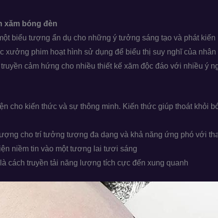
nh xăm bóng đèn
 một biểu tượng ẩn dụ cho những ý tưởng sáng tạo và phát kiến
 xưởng phim hoạt hình sử dụng để biểu thị suy nghĩ của nhân 
truyền cảm hứng cho nhiều thiết kế xăm độc đáo với nhiều ý ng
ện cho kiến thức và sự thông minh. Kiến thức giúp thoát khỏi bó
tượng cho trí tưởng tượng đa dạng và khả năng ứng phó với tha
iện niềm tin vào một tương lai tươi sáng
là cách truyền tải năng lượng tích cực đến xung quanh