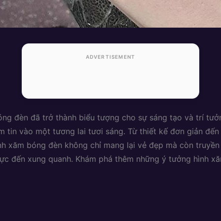
ADVERTISEMENT
ng đèn đã trở thành biểu tượng cho sự sáng tạo và trí tưở
ềm tin vào một tương lai tươi sáng. Từ thiết kế đơn giản đ
nh xăm bóng đèn không chỉ mang lại vẻ đẹp mà còn truyền 
cực đến xung quanh. Khám phá thêm những ý tưởng hình xăm