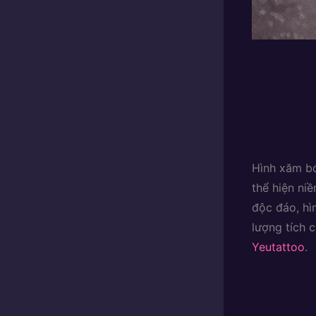
Hình xăm bó
thể hiện ni
độc đáo, hì
lượng tích 
Yeutattoo
.