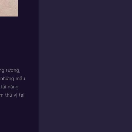
ng tượng,
ến những mẫu
tải năng
 thú vị tại