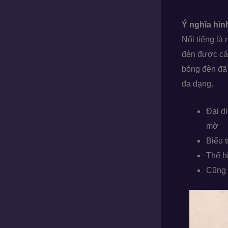
Ý nghĩa hì
Nổi tiếng là
đèn được các
bóng đèn đã 
đa dạng.
Đại di
mờ
Biểu 
Thể h
Cũng 