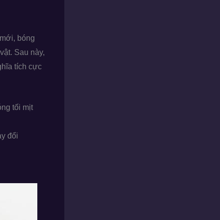
 mới, bóng
vật. Sau này,
hĩa tích cực
ng tối mịt
y đổi