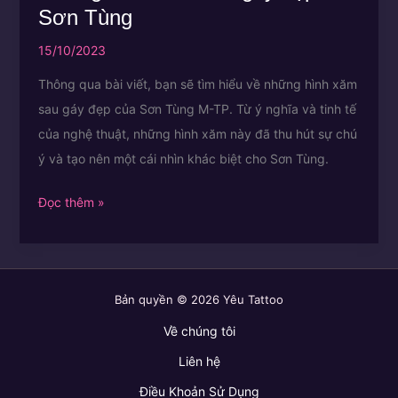
Sơn Tùng
15/10/2023
Thông qua bài viết, bạn sẽ tìm hiểu về những hình xăm
sau gáy đẹp của Sơn Tùng M-TP. Từ ý nghĩa và tinh tế
của nghệ thuật, những hình xăm này đã thu hút sự chú
ý và tạo nên một cái nhìn khác biệt cho Sơn Tùng.
Những
Đọc thêm »
hình
xăm
sau
Bản quyền © 2026 Yêu Tattoo
gáy
đẹp
Về chúng tôi
của
Liên hệ
Sơn
Điều Khoản Sử Dụng