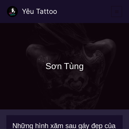
Nhảy
Yêu Tattoo
tới
nội
dung
Sơn Tùng
Những hình xăm sau gáy đẹp của